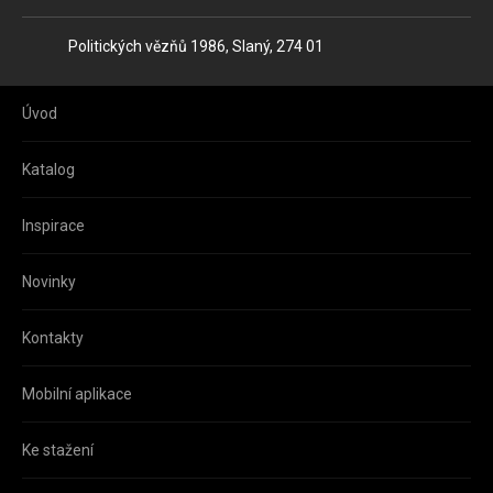
Adresa
Politických vězňů 1986, Slaný, 274 01
Úvod
Katalog
Inspirace
Novinky
Kontakty
Mobilní aplikace
Ke stažení