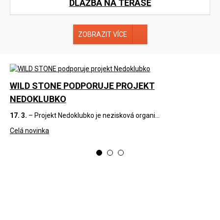
DLAŽBA NA TERASE
ZOBRAZIT VÍCE
WILD STONE PODPORUJE PROJEKT
C
NEDOKLUBKO
4. 
17. 3.
– Projekt Nedoklubko je nezisková organi...
Cel
Celá novinka
<
>