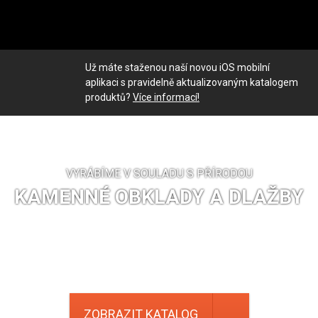
Menu
HL
Wild Stone
Už máte staženou naší novou iOS mobilní
Zahá
aplikaci s pravidelně aktualizovaným katalogem
produktů?
Více informací!
VYRÁBÍME V SOULADU S PŘÍRODOU
KAMENNÉ OBKLADY A DLAŽBY
ZOBRAZIT KATALOG