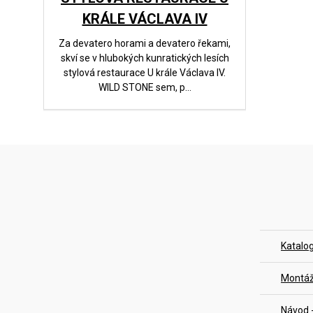
KRÁLE VÁCLAVA IV
Za devatero horami a devatero řekami,
skví se v hlubokých kunratických lesích
stylová restaurace U krále Václava IV.
WILD STONE sem, p...
Katalog
Montáž
Návod 