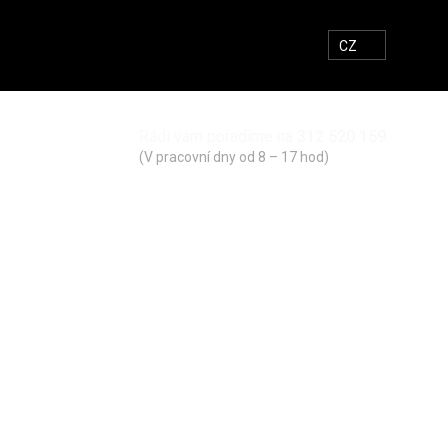
E-MAIL
FACEBOOK
INSTAGRAM
HLEDAT
CZ
Rádi vám poradíme na
312 520 159
Zahájit hle
(V pracovní dny od 8 – 17 hod)