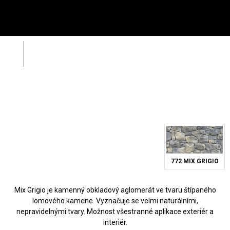
Menu
HL
Wild Stone
Mix Grigio
Zpět
Zahá
Rádi vám poradíme na
312 520 159
(V pracovní dny od 8 – 17 hod)
772 MIX GRIGIO
Mix Grigio je kamenný obkladový aglomerát ve tvaru štípaného
lomového kamene. Vyznačuje se velmi naturálními,
nepravidelnými tvary. Možnost všestranné aplikace exteriér a
interiér.