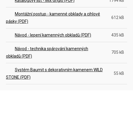
Katalogový list - Mix Grigio (PDF)
1794 kB
Montážní postup - kamenné obklady a cihlové
612 kB
pásky (PDF)
Návod - lepení kamenných obkladů (PDF)
435 kB
Návod - technika spárování kamenných
705 kB
obkladů (PDF)
Systém Baumit s dekorativním kamenem WILD
55 kB
STONE (PDF)