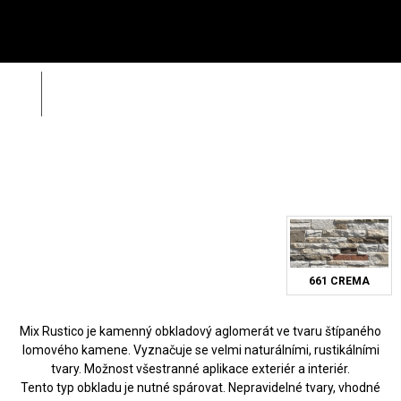
Menu
HL
Wild Stone
Mix Rustico
Zpět
Zahá
Rádi vám poradíme na
312 520 159
(V pracovní dny od 8 – 17 hod)
661 CREMA
Mix Rustico je kamenný obkladový aglomerát ve tvaru štípaného
lomového kamene. Vyznačuje se velmi naturálními, rustikálními
tvary. Možnost všestranné aplikace exteriér a interiér.
Tento typ obkladu je nutné spárovat. Nepravidelné tvary, vhodné