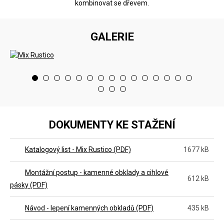
kombinovat se dřevem.
GALERIE
<
>
DOKUMENTY KE STAŽENÍ
Katalogový list - Mix Rustico (PDF)
1677 kB
Montážní postup - kamenné obklady a cihlové
612 kB
pásky (PDF)
Návod - lepení kamenných obkladů (PDF)
435 kB