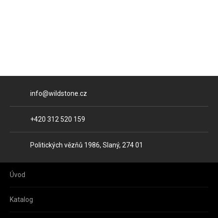
E-mail
info@wildstone.cz
Telefon
+420 312 520 159
Adresa
Politických vězňů 1986, Slaný, 274 01
Úvod
Katalog