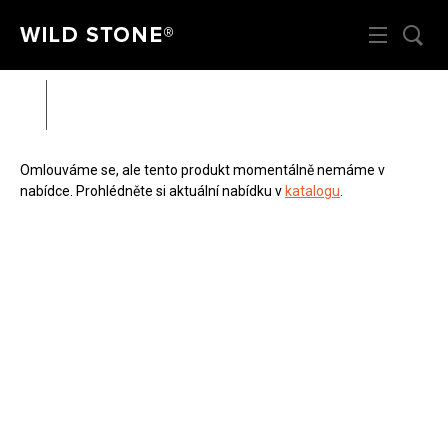
Menu
HL
Wild Stone
Spárovací hmota na dlažby
Zpět
Zahá
Rádi vám poradíme na
312 520 159
Omlouváme se, ale tento produkt momentálně nemáme v
(V pracovní dny od 8 – 17 hod)
nabídce. Prohlédněte si aktuální nabídku v
katalogu
.