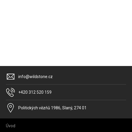
E-mail
info@wildstone.cz
Telefon
+420 312 520 159
Adresa
Politických vězňů 1986, Slaný, 274 01
Úvod