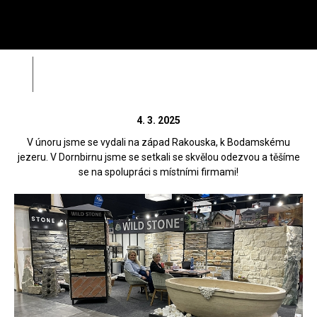
Menu
HL
Wild Stone
Com:bau Dornbirn 2025
Zpět
Zahá
Rádi vám poradíme na
312 520 159
4. 3. 2025
(V pracovní dny od 8 – 17 hod)
V únoru jsme se vydali na západ Rakouska, k Bodamskému
jezeru. V Dornbirnu jsme se setkali se skvělou odezvou a těšíme
se na spolupráci s místními firmami!