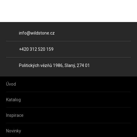
E-mail
info@wildstone.cz
Telefon
+420 312 520 159
Adresa
Politických vězňů 1986, Slaný, 274 01
Úvod
Katalog
Inspirace
Novinky