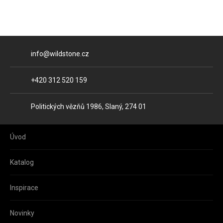
E-mail
info@wildstone.cz
Telefon
+420 312 520 159
Adresa
Politických vězňů 1986, Slaný, 274 01
Úvod
Katalog
Inspirace
Novinky