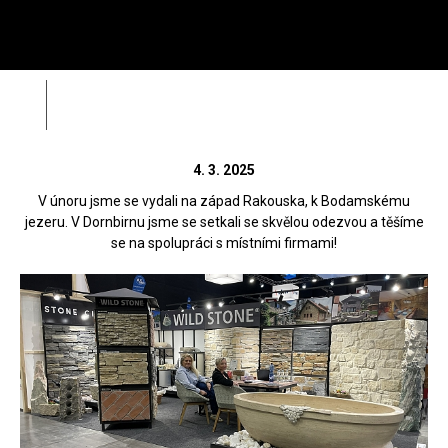
Menu
HL
Wild Stone
Com:bau Dornbirn 2025
Zpět
Zahá
Rádi vám poradíme na
312 520 159
4. 3. 2025
(V pracovní dny od 8 – 17 hod)
V únoru jsme se vydali na západ Rakouska, k Bodamskému
jezeru. V Dornbirnu jsme se setkali se skvělou odezvou a těšíme
se na spolupráci s místními firmami!