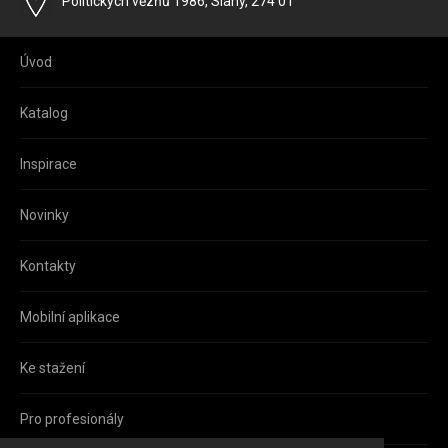
Adresa
Politických vězňů 1986, Slaný, 274 01
Úvod
Katalog
Inspirace
Novinky
Kontakty
Mobilní aplikace
Ke stažení
Pro profesionály