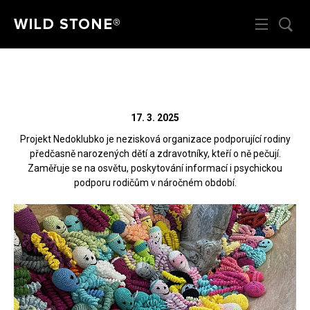
Menu
HL
Wild Stone
WILD STONE podporuje
Zahá
projekt Nedoklubko
17. 3. 2025
Projekt Nedoklubko je nezisková organizace podporující rodiny
předčasně narozených dětí a zdravotníky, kteří o ně pečují.
Zaměřuje se na osvětu, poskytování informací i psychickou
Zpět
podporu rodičům v náročném období.
Rádi vám poradíme na
312 520 159
(V pracovní dny od 8 – 17 hod)