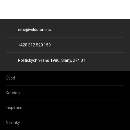
E-mail
info@wildstone.cz
Telefon
+420 312 520 159
Adresa
Politických vězňů 1986, Slaný, 274 01
Úvod
Katalog
Inspirace
Novinky