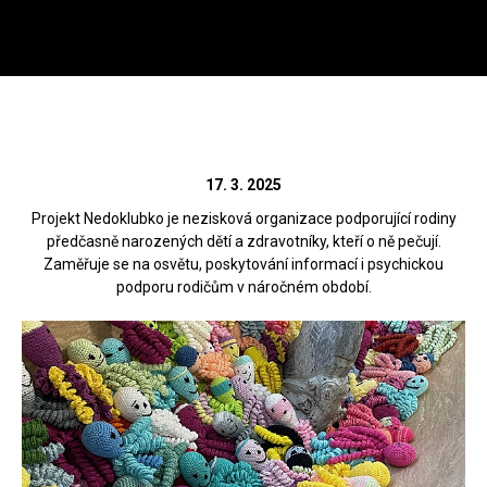
Menu
HL
Wild Stone
WILD STONE podporuje
Zahá
projekt Nedoklubko
17. 3. 2025
Projekt Nedoklubko je nezisková organizace podporující rodiny
předčasně narozených dětí a zdravotníky, kteří o ně pečují.
Zaměřuje se na osvětu, poskytování informací i psychickou
Zpět
podporu rodičům v náročném období.
Rádi vám poradíme na
312 520 159
(V pracovní dny od 8 – 17 hod)