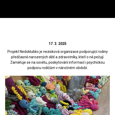
Menu
HL
Wild Stone
WILD STONE podporuje
Zahá
projekt Nedoklubko
17. 3. 2025
Projekt Nedoklubko je nezisková organizace podporující rodiny
předčasně narozených dětí a zdravotníky, kteří o ně pečují.
Zaměřuje se na osvětu, poskytování informací i psychickou
Zpět
podporu rodičům v náročném období.
Rádi vám poradíme na
312 520 159
(V pracovní dny od 8 – 17 hod)