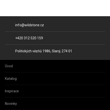
E-mail
info@wildstone.cz
Telefon
+420 312 520 159
Adresa
Politických vězňů 1986, Slaný, 274 01
Úvod
Katalog
Inspirace
Novinky