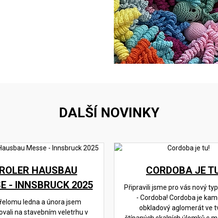
DALŠÍ NOVINKY
IROLER HAUSBAU
CORDOBA JE TU
E - INNSBRUCK 2025
Připravili jsme pro vás nový t
- Cordoba! Cordoba je ka
řelomu ledna a února jsem
obkladový aglomerát ve t
ovali na stavebním veletrhu v