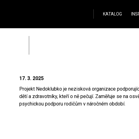
Wild Stone
KATALOG
INS
WILD STONE podporuj
Zpět
17. 3. 2025
Projekt Nedoklubko je nezisková organizace podporují
dětí a zdravotníky, kteří o ně pečují. Zaměřuje se na osv
psychickou podporu rodičům v náročném období.