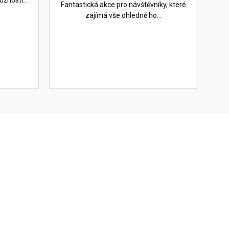
žností...
Fantastická akce pro návštěvníky, které
zajímá vše ohledně ho...