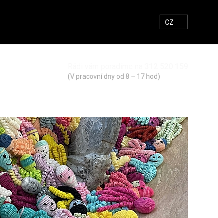
E-MAIL
FACEBOOK
INSTAGRAM
HLEDAT
CZ
Rádi vám poradíme na
312 520 159
Zahájit hle
(V pracovní dny od 8 – 17 hod)