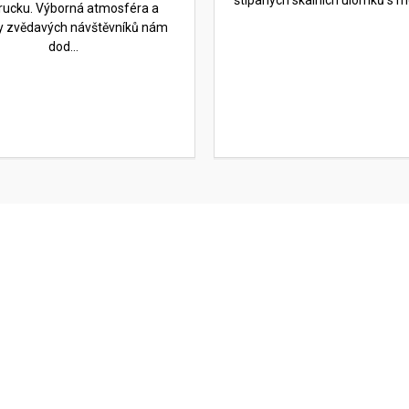
štípaných skalních úlomků s mo
rucku. Výborná atmosféra a
y zvědavých návštěvníků nám
dod...