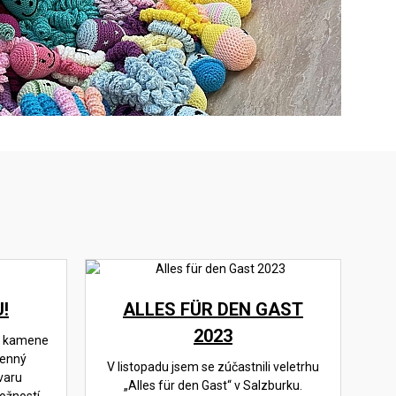
!
ALLES FÜR DEN GAST
2023
yp kamene
menný
V listopadu jsem se zúčastnili veletrhu
varu
„Alles für den Gast“ v Salzburku.