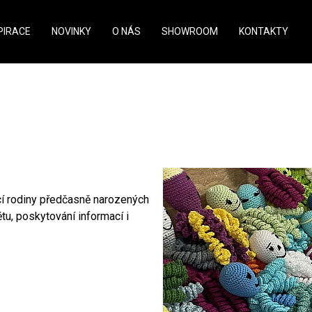
PIRACE
NOVINKY
O NÁS
SHOWROOM
KONTAKTY
e projekt Nedoklubko
cí rodiny předčasně narozených
ětu, poskytování informací i