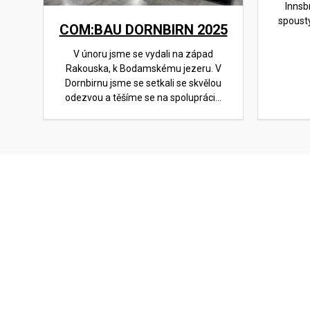
Innsb
spoust
COM:BAU DORNBIRN 2025
V únoru jsme se vydali na západ
Rakouska, k Bodamskému jezeru. V
Dornbirnu jsme se setkali se skvělou
odezvou a těšíme se na spolupráci...