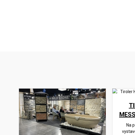
T
MESS
Na p
vystav