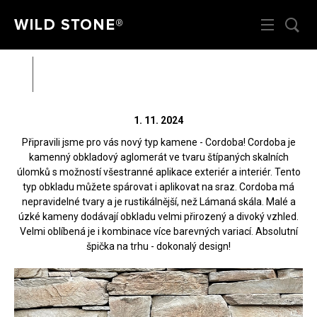
Menu
HL
Wild Stone
Cordoba je tu!
Zpět
Zahá
Rádi vám poradíme na
312 520 159
1. 11. 2024
(V pracovní dny od 8 – 17 hod)
Připravili jsme pro vás nový typ kamene - Cordoba! Cordoba je
kamenný obkladový aglomerát ve tvaru štípaných skalních
úlomků s možností všestranné aplikace exteriér a interiér. Tento
typ obkladu můžete spárovat i aplikovat na sraz. Cordoba má
nepravidelné tvary a je rustikálnější, než Lámaná skála. Malé a
úzké kameny dodávají obkladu velmi přirozený a divoký vzhled.
Velmi oblíbená je i kombinace více barevných variací. Absolutní
špička na trhu - dokonalý design!