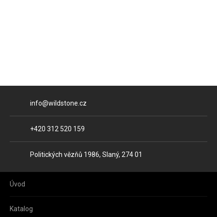
E-mail
info@wildstone.cz
Telefon
+420 312 520 159
Adresa
Politických vězňů 1986, Slaný, 274 01
Úvod
Katalog