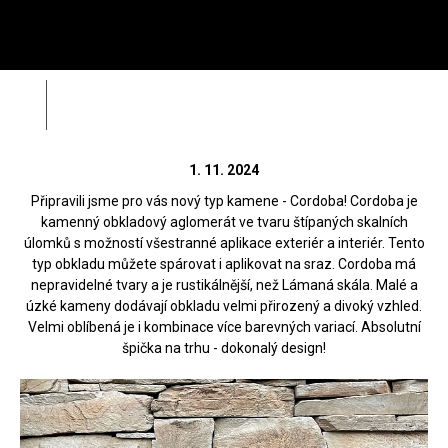
Menu
HL
Wild Stone
Cordoba je tu!
Zpět
Zahá
Rádi vám poradíme na
312 520 159
1. 11. 2024
(V pracovní dny od 8 – 17 hod)
Připravili jsme pro vás nový typ kamene - Cordoba! Cordoba je
kamenný obkladový aglomerát ve tvaru štípaných skalních
úlomků s možností všestranné aplikace exteriér a interiér. Tento
typ obkladu můžete spárovat i aplikovat na sraz. Cordoba má
nepravidelné tvary a je rustikálnější, než Lámaná skála. Malé a
úzké kameny dodávají obkladu velmi přirozený a divoký vzhled.
Velmi oblíbená je i kombinace více barevných variací. Absolutní
špička na trhu - dokonalý design!