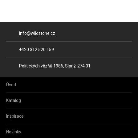
E-mail
info@wildstone.cz
Telefon
+420 312 520 159
Adresa
Politických vězňů 1986, Slaný, 274 01
Úvod
Katalog
Inspirace
Novinky