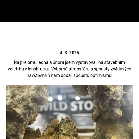
Menu
HL
Wild Stone
Tiroler Hausbau Messe -
Zahá
Innsbruck 2025
4. 3. 2025
Na přelomu ledna a února jsem vystavovali na stavebním
veletrhu v Innsbrucku. Výborná atmosféra a spousty zvědavých
návštěvníků nám dodali spoustu optimismu!
Zpět
Rádi vám poradíme na
312 520 159
(V pracovní dny od 8 – 17 hod)